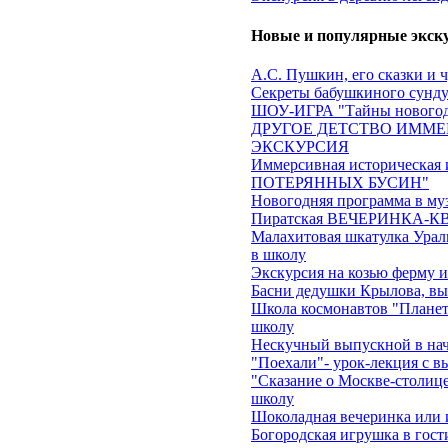
Новые и популярные экск
А.С. Пушкин, его сказки и 
Секреты бабушкиного сундук
ШОУ-ИГРА "Тайны новогод
ДРУГОЕ ДЕТСТВО ИММЕ
ЭКСКУРСИЯ
Иммерсивная историческа
ПОТЕРЯННЫХ БУСИН"
Новогодняя программа в му
Пиратская ВЕЧЕРИНКА-КВЕ
Малахитовая шкатулка Ураль
в школу
Экскурсия на козью ферму 
Басни дедушки Крылова, вы
Школа космонавтов "Планеты
школу
Нескучный выпускной в на
"Поехали"- урок-лекция с в
"Сказание о Москве-столице
школу
Шоколадная вечеринка или 
Богородская игрушка в гост