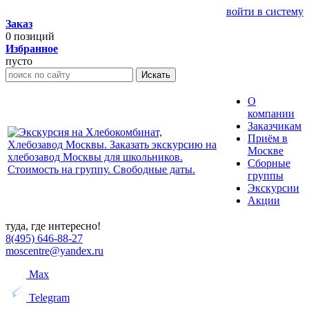
войти в систему
Заказ
0
позиций
Избранное
пусто
Искать
О
компании
Заказчикам
Приём в
Москве
Сборные
группы
Экскурсии
Акции
туда, где интересно!
8(495) 646-88-27
moscentre@yandex.ru
Max
Telegram