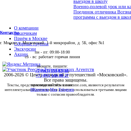
выездом в школу
Военно-полевой урок или ка
Поединок отличника Всезна
программа с выездом в школ
О компании
Контакты
Заказчикам
Приём в Москве
г. Москва, г. Московский, 1-й микрорайон, д. 5Б, офис №1
Сборные группы
Экскурсии
пн - пт: 09:00-18:00
Акции
сб - вс: работает горячая линия
звоните, пишите:
+7 (965) 159-83-40
,
2006-2026 © Центр экскурсий и путешествий «Московский».
+7 (495) 646-88-27
Все права защищены.
Тексты, представленные на сайте moscentre.com, являются результатом
присоединяйтесь к нам:
интеллектуальной деятельности и могут использоваться третьими лицами
ВКонтакте
Max
Telegram
только с согласия правообладателя.