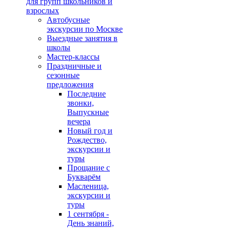
для групп школьников и
взрослых
Автобусные
экскурсии по Москве
Выездные занятия в
школы
Мастер-классы
Праздничные и
сезонные
предложения
Последние
звонки,
Выпускные
вечера
Новый год и
Рождество,
экскурсии и
туры
Прощание с
Букварём
Масленица,
экскурсии и
туры
1 сентября -
День знаний,