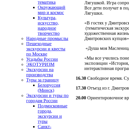
тематика
Лягушкой. Игра сопро
Окружающий
Все дети получат в п
мир и космос
Лягушки.
Культура,
«В гостях у Дмитровс
искусство,
(тематическая экскур
народное
художественная жизнь
творчество
Дмитровских купцов»
Народные промыслы
Пешеходные
«Душа моя Маслениц
экскурсии и квесты
по Москве
«Мы все учились поне
Усадьбы России
экспозиции «История,
ЭКОТУРИЗМ
интерактивная програ
Экскурсии на
производства
16.30
Свободное время. Су
Туры за границу
Белоруссия
17.30
Отъезд из г. Дмитров
(Минск)
Экскурсии и туры по
20.00
Ориентировочное вр
городам России
Подмосковные
города,
экскурсии и
туры
Санкт-