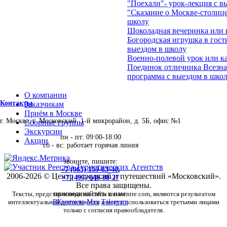
"Поехали"- урок-лекция с в
"Сказание о Москве-столице
школу
Шоколадная вечеринка или 
Богородская игрушка в гост
выездом в школу
Военно-полевой урок или ка
Поединок отличника Всезна
программа с выездом в школ
О компании
Контакты
Заказчикам
Приём в Москве
г. Москва, г. Московский, 1-й микрорайон, д. 5Б, офис №1
Сборные группы
Экскурсии
пн - пт: 09:00-18:00
Акции
сб - вс: работает горячая линия
звоните, пишите:
+7 (965) 159-83-40
,
2006-2026 © Центр экскурсий и путешествий «Московский».
+7 (495) 646-88-27
Все права защищены.
Тексты, представленные на сайте moscentre.com, являются результатом
присоединяйтесь к нам:
интеллектуальной деятельности и могут использоваться третьими лицами
ВКонтакте
Max
Telegram
только с согласия правообладателя.