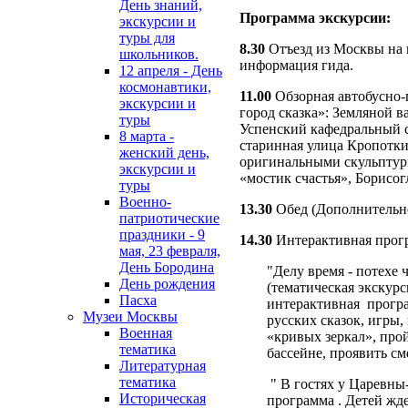
День знаний,
Программа экскурсии:
экскурсии и
туры для
8.30
Отъезд из Москвы на 
школьников.
информация гида.
12 апреля - День
космонавтики,
11.00
Обзорная автобусно-
экскурсии и
город сказка»: Земляной в
туры
Успенский кафедральный с
8 марта -
старинная улица Кропотки
женский день,
оригинальными скульптур
экскурсии и
«мостик счастья», Борисог
туры
Военно-
13.30
Обед (Дополнительн
патриотические
праздники - 9
14.30
Интерактивная прог
мая, 23 февраля,
День Бородина
"Делу время - потехе 
День рождения
(тематическая экскурс
Пасха
интерактивная програ
Музеи Москвы
русских сказок, игры,
Военная
«кривых зеркал», прой
тематика
бассейне, проявить см
Литературная
тематика
" В гостях у Царевн
Историческая
программа . Детей жд