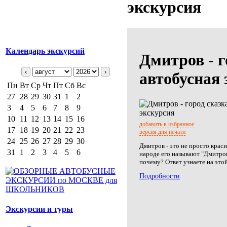
экскурсия
Календарь экскурсий
Дмитров - г
‹
›
автобусная 
Пн
Вт
Ср
Чт
Пт
Сб
Вс
27
28
29
30
31
1
2
3
4
5
6
7
8
9
10
11
12
13
14
15
16
добавить в избранное
17
18
19
20
21
22
23
версия для печати
24
25
26
27
28
29
30
Дмитров - это не просто краси
31
1
2
3
4
5
6
народе его называют "Дмитров 
почему? Ответ узнаете на это
Подробности
Экскурсии и туры