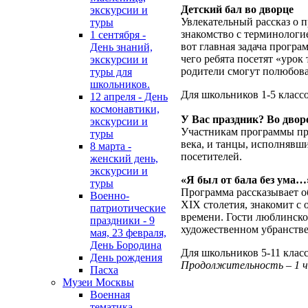
Детский бал во дворце
экскурсии и
Увлекательный рассказ о п
туры
знакомство с терминологи
1 сентября -
вот главная задача програ
День знаний,
чего ребята посетят «урок
экскурсии и
родители смогут полюбоват
туры для
школьников.
Для школьников 1-5 классо
12 апреля - День
космонавтики,
У Вас праздник? Во двор
экскурсии и
Участникам программы пр
туры
века, и танцы, исполнявши
8 марта -
посетителей.
женский день,
экскурсии и
«Я был от бала без ума…
туры
Программа рассказывает о
Военно-
XIX столетия, знакомит с
патриотические
времени. Гости люблинско
праздники - 9
художественном убранстве 
мая, 23 февраля,
День Бородина
Для школьников 5-11 класс
День рождения
Продолжительность – 1 ча
Пасха
Музеи Москвы
Военная
тематика