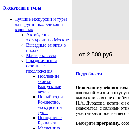
Экскурсии и туры
Лучшие экскурсии и туры
для групп школьников и
взрослых
Автобусные
экскурсии по Москве
Выездные занятия в
школы
от 2 500 руб.
Мастер-классы
Праздничные и
сезонные
предложения
Подробности
Последние
звонки,
Выпускные
Окончание учебного года
вечера
школьной жизни и окунут
Новый год и
выпускного вы не ошибетес
Рождество,
Н.А. Дурасова, кстати он 
экскурсии и
знакомятся с бальный эти
туры
участниками настоящего д
Прощание с
Букварём
Выберите
программу, со
Масленица,