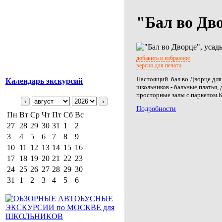
"Бал во Дв
добавить в избранное
версия для печати
Настоящий бал во Дворце дл
Календарь экскурсий
школьников - бальные платья, 
просторные залы с паркетом.К
‹
›
Подробности
Пн
Вт
Ср
Чт
Пт
Сб
Вс
27
28
29
30
31
1
2
3
4
5
6
7
8
9
10
11
12
13
14
15
16
17
18
19
20
21
22
23
24
25
26
27
28
29
30
31
1
2
3
4
5
6