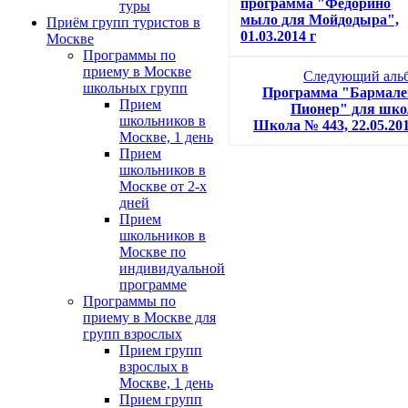
программа "Федорино
туры
мыло для Мойдодыра",
Приём групп туристов в
01.03.2014 г
Москве
Программы по
приему в Москве
Следующий аль
школьных групп
Программа "Бармале
Прием
Пионер" для шк
школьников в
Школа № 443, 22.05.201
Москве, 1 день
Прием
школьников в
Москве от 2-х
дней
Прием
школьников в
Москве по
индивидуальной
программе
Программы по
приему в Москве для
групп взрослых
Прием групп
взрослых в
Москве, 1 день
Прием групп