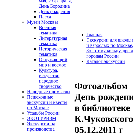
мая, 23 февраля,
День Бородина
День рождения
Пасха
Музеи Москвы
Военная
тематика
Главная
Литературная
Экскурсии для школь
тематика
и взрослых по Москве
Историческая
Золотому кольцу, дре
тематика
городам России
Окружающий
Каталог экскурсий
мир и космос
Культура,
искусство,
народное
Фотоальбом
творчество
Народные промыслы
День рожден
Пешеходные
экскурсии и квесты
в библиотеке
по Москве
Усадьбы России
К.Чуковского
ЭКОТУРИЗМ
Экскурсии на
05.12.2011 г
производства