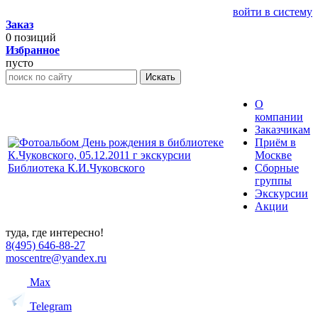
войти в систему
Заказ
0
позиций
Избранное
пусто
Искать
О
компании
Заказчикам
Приём в
Москве
Сборные
группы
Экскурсии
Акции
туда, где интересно!
8(495) 646-88-27
moscentre@yandex.ru
Max
Telegram