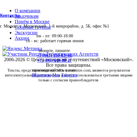
О компании
Контакты
Заказчикам
Приём в Москве
г. Москва, г. Московский, 1-й микрорайон, д. 5Б, офис №1
Сборные группы
Экскурсии
пн - пт: 09:00-18:00
Акции
сб - вс: работает горячая линия
звоните, пишите:
+7 (965) 159-83-40
,
2006-2026 © Центр экскурсий и путешествий «Московский».
+7 (495) 646-88-27
Все права защищены.
Тексты, представленные на сайте moscentre.com, являются результатом
присоединяйтесь к нам:
интеллектуальной деятельности и могут использоваться третьими лицами
ВКонтакте
Max
Telegram
только с согласия правообладателя.