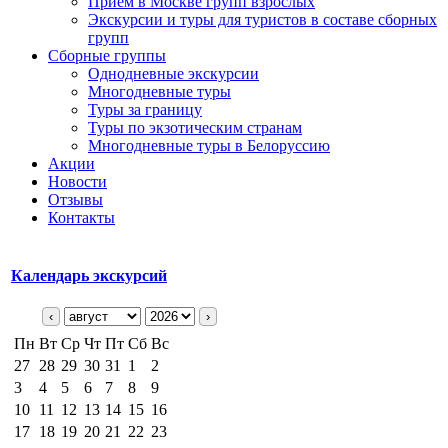
Прием в Москве групп взрослых
Экскурсии и туры для туристов в составе сборных
групп
Сборные группы
Однодневные экскурсии
Многодневные туры
Туры за границу
Туры по экзотическим странам
Многодневные туры в Белоруссию
Акции
Новости
Отзывы
Контакты
Календарь экскурсий
‹
›
Пн
Вт
Ср
Чт
Пт
Сб
Вс
27
28
29
30
31
1
2
3
4
5
6
7
8
9
10
11
12
13
14
15
16
17
18
19
20
21
22
23