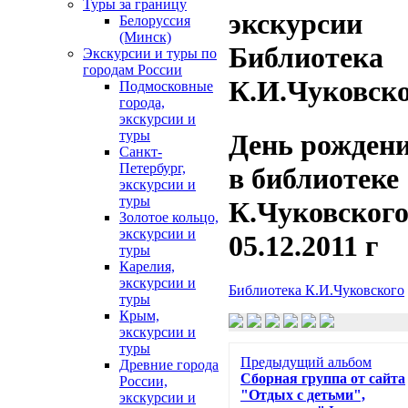
Туры за границу
экскурсии
Белоруссия
(Минск)
Библиотека
Экскурсии и туры по
городам России
К.И.Чуковск
Подмосковные
города,
экскурсии и
туры
День рожден
Санкт-
Петербург,
в библиотеке
экскурсии и
туры
К.Чуковского
Золотое кольцо,
экскурсии и
05.12.2011 г
туры
Карелия,
экскурсии и
Библиотека К.И.Чуковского
туры
Крым,
экскурсии и
туры
Предыдущий альбом
Древние города
Сборная группа от сайта
России,
"Отдых с детьми",
экскурсии и