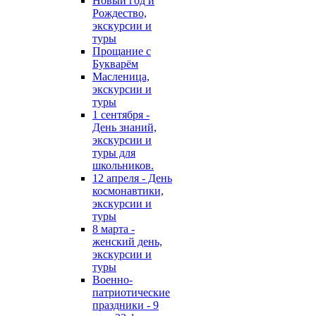
Новый год и
Рождество,
экскурсии и
туры
Прощание с
Букварём
Масленица,
экскурсии и
туры
1 сентября -
День знаний,
экскурсии и
туры для
школьников.
12 апреля - День
космонавтики,
экскурсии и
туры
8 марта -
женский день,
экскурсии и
туры
Военно-
патриотические
праздники - 9