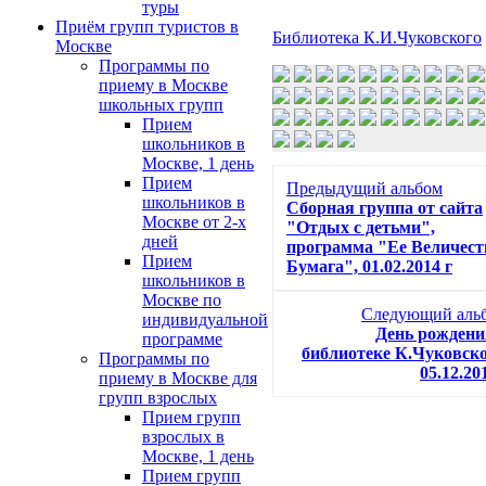
туры
Приём групп туристов в
Библиотека К.И.Чуковского
Москве
Программы по
приему в Москве
школьных групп
Прием
школьников в
Москве, 1 день
Прием
Предыдущий альбом
школьников в
Сборная группа от сайта
Москве от 2-х
"Отдых с детьми",
дней
программа "Ее Величест
Прием
Бумага", 01.02.2014 г
школьников в
Москве по
Следующий аль
индивидуальной
День рождени
программе
библиотеке К.Чуковско
Программы по
05.12.20
приему в Москве для
групп взрослых
Прием групп
взрослых в
Москве, 1 день
Прием групп