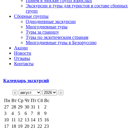
Прием в Москве групп взрослых
Экскурсии и туры для туристов в составе сборных
групп
Сборные группы
Однодневные экскурсии
Многодневные туры
Туры за границу
Туры по экзотическим странам
Многодневные туры в Белоруссию
Акции
Новости
Отзывы
Контакты
Календарь экскурсий
‹
›
Пн
Вт
Ср
Чт
Пт
Сб
Вс
27
28
29
30
31
1
2
3
4
5
6
7
8
9
10
11
12
13
14
15
16
17
18
19
20
21
22
23