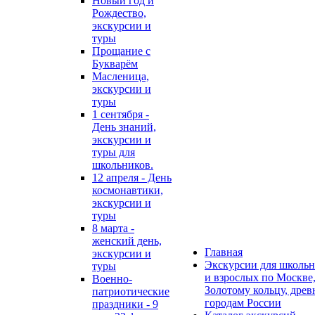
Новый год и
Рождество,
экскурсии и
туры
Прощание с
Букварём
Масленица,
экскурсии и
туры
1 сентября -
День знаний,
экскурсии и
туры для
школьников.
12 апреля - День
космонавтики,
экскурсии и
туры
8 марта -
женский день,
Главная
экскурсии и
Экскурсии для школь
туры
и взрослых по Москве
Военно-
Золотому кольцу, дре
патриотические
городам России
праздники - 9