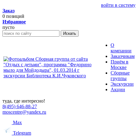
войти в систему
Заказ
0
позиций
Избранное
пусто
Искать
О
компании
Заказчикам
Приём в
Москве
Сборные
группы
Экскурсии
Акции
туда, где интересно!
8(495) 646-88-27
moscentre@yandex.ru
Max
Telegram