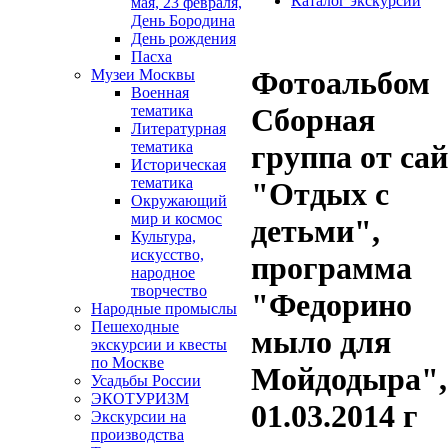
Каталог экскурсий
мая, 23 февраля,
День Бородина
День рождения
Пасха
Фотоальбом
Музеи Москвы
Военная
тематика
Сборная
Литературная
тематика
группа от са
Историческая
тематика
"Отдых с
Окружающий
мир и космос
детьми",
Культура,
искусство,
программа
народное
творчество
"Федорино
Народные промыслы
Пешеходные
мыло для
экскурсии и квесты
по Москве
Мойдодыра",
Усадьбы России
ЭКОТУРИЗМ
01.03.2014 г
Экскурсии на
производства