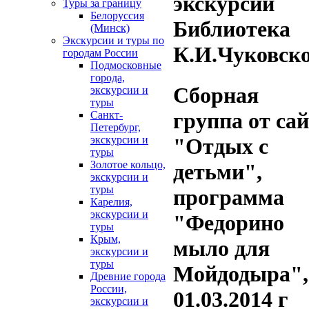
экскурсии
Туры за границу
Белоруссия
Библиотека
(Минск)
Экскурсии и туры по
К.И.Чуковск
городам России
Подмосковные
города,
Сборная
экскурсии и
туры
группа от са
Санкт-
Петербург,
"Отдых с
экскурсии и
туры
Золотое кольцо,
детьми",
экскурсии и
туры
программа
Карелия,
экскурсии и
"Федорино
туры
Крым,
мыло для
экскурсии и
туры
Мойдодыра",
Древние города
России,
01.03.2014 г
экскурсии и