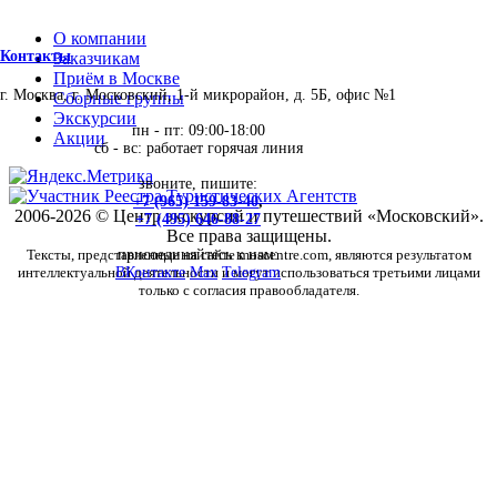
О компании
Контакты
Заказчикам
Приём в Москве
г. Москва, г. Московский, 1-й микрорайон, д. 5Б, офис №1
Сборные группы
Экскурсии
пн - пт: 09:00-18:00
Акции
сб - вс: работает горячая линия
звоните, пишите:
+7 (965) 159-83-40
,
2006-2026 © Центр экскурсий и путешествий «Московский».
+7 (495) 646-88-27
Все права защищены.
Тексты, представленные на сайте moscentre.com, являются результатом
присоединяйтесь к нам:
интеллектуальной деятельности и могут использоваться третьими лицами
ВКонтакте
Max
Telegram
только с согласия правообладателя.