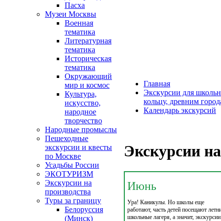
Пасха
Музеи Москвы
Военная
тематика
Литературная
тематика
Историческая
тематика
Окружающий
Главная
мир и космос
Экскурсии для школьн
Культура,
кольцу, древним горо
искусство,
Календарь экскурсий
народное
творчество
Народные промыслы
Пешеходные
Экскурсии на
экскурсии и квесты
по Москве
Усадьбы России
ЭКОТУРИЗМ
Экскурсии на
Июнь
производства
Туры за границу
Ура! Каникулы. Но школы еще
Белоруссия
работают, часть детей посещают летн
школьные лагеря, а значит, экскурсии
(Минск)