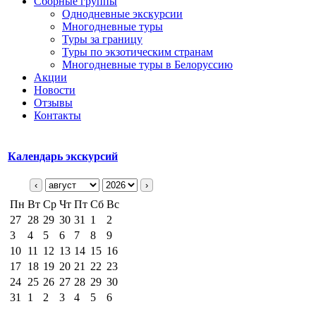
Сборные группы
Однодневные экскурсии
Многодневные туры
Туры за границу
Туры по экзотическим странам
Многодневные туры в Белоруссию
Акции
Новости
Отзывы
Контакты
Календарь экскурсий
‹
›
Пн
Вт
Ср
Чт
Пт
Сб
Вс
27
28
29
30
31
1
2
3
4
5
6
7
8
9
10
11
12
13
14
15
16
17
18
19
20
21
22
23
24
25
26
27
28
29
30
31
1
2
3
4
5
6