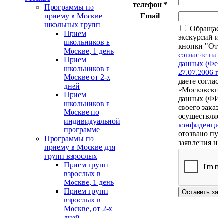
телефон
*
Программы по
приему в Москве
Email
школьных групп
Обращаем
Прием
экскурсий 
школьников в
кнопки "Отп
Москве, 1 день
согласие н
Прием
данных
(Фе
школьников в
27.07.2006 
Москве от 2-х
даете согл
дней
«Московски
Прием
данных (ФИО
школьников в
своего зака
Москве по
осуществляе
индивидуальной
конфиденци
программе
отозвано п
Программы по
заявления н
приему в Москве для
групп взрослых
Прием групп
взрослых в
Москве, 1 день
Прием групп
Оставить з
взрослых в
Москве, от 2-х
дней