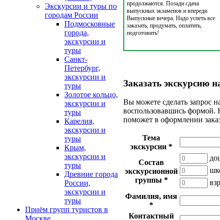
продолжаются. Позади сдача
Экскурсии и туры по
выпускных экзаменов и впереди
городам России
Выпускные вечера. Надо успеть все
Подмосковные
заказать, продумать, оплатить,
города,
подготовить!
экскурсии и
туры
Санкт-
Петербург,
экскурсии и
Заказать экскурсию н
туры
Золотое кольцо,
Вы можете сделать запрос н
экскурсии и
воспользовавшись формой. 
туры
поможет в оформлении зака
Карелия,
экскурсии и
Тема
туры
экскурсии
*
Крым,
экскурсии и
до
Состав
туры
шк
экскурсионной
Древние города
группы
*
вз
России,
экскурсии и
Фамилия, имя
туры
*
Приём групп туристов в
Контактный
Москве