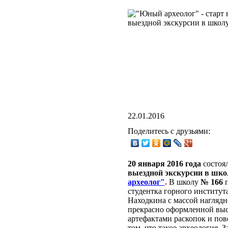
22.01.2016
Поделитесь с друзьями:
20 января 2016 года
состоя
выездной экскурсии в шко
археолог"
.
В школу
№ 166
п
студентка горного институт
Находкина с массой наглядн
прекрасно оформленной выс
артефактами раскопок и пов
том, что такое археология. З