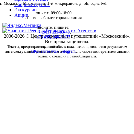
г. Москва, г. Московский, 1-й микрорайон, д. 5Б, офис №1
Сборные группы
Экскурсии
пн - пт: 09:00-18:00
Акции
сб - вс: работает горячая линия
звоните, пишите:
+7 (965) 159-83-40
,
2006-2026 © Центр экскурсий и путешествий «Московский».
+7 (495) 646-88-27
Все права защищены.
Тексты, представленные на сайте moscentre.com, являются результатом
присоединяйтесь к нам:
интеллектуальной деятельности и могут использоваться третьими лицами
ВКонтакте
Max
Telegram
только с согласия правообладателя.