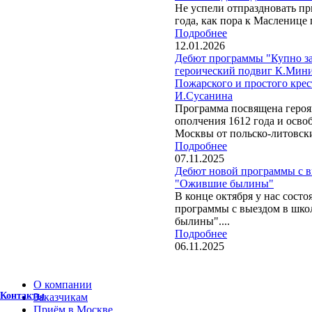
Не успели отпраздновать п
года, как пора к Масленице
Подробнее
12.01.2026
Дебют программы "Купно за
героический подвиг К.Мини
Пожарского и простого кре
И.Сусанина
Программа посвящена героя
ополчения 1612 года и осв
Москвы от польско-литовск
Подробнее
07.11.2025
Дебют новой программы с в
"Ожившие былины"
В конце октября у нас состо
программы с выездом в шк
былины"....
Подробнее
06.11.2025
О компании
Контакты
Заказчикам
Приём в Москве