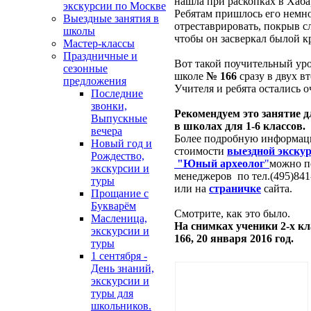
нашла при раскопках в Хаба
экскурсии по Москве
Ребятам пришлось его немн
Выездные занятия в
отреставрировать, покрыв с
школы
чтобы он засверкал былой к
Мастер-классы
Праздничные и
Вот такой поучительный ур
сезонные
школе
№ 166
сразу в двух в
предложения
Учителя и ребята остались 
Последние
звонки,
Рекомендуем это занятие 
Выпускные
в школах для 1-6 классов.
вечера
Более подробную информаци
Новый год и
стоимости
выездной экску
Рождество,
"Юный археолог
"
можно п
экскурсии и
менеджеров по тел.(495)841-
туры
или на
страничке
сайта.
Прощание с
Букварём
Смотрите, как это было.
Масленица,
На снимках ученики 2-х 
экскурсии и
166, 20 января 2016 год.
туры
1 сентября -
День знаний,
экскурсии и
туры для
школьников.