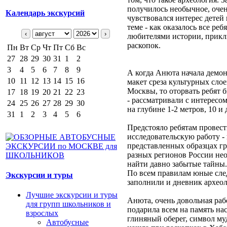
получилось необычное, очен
Календарь экскурсий
чувствовался интерес детей 
теме - как оказалось все реб
‹
›
любителями истории, прик
раскопок.
Пн
Вт
Ср
Чт
Пт
Сб
Вс
27
28
29
30
31
1
2
3
4
5
6
7
8
9
А когда Анюта начала демо
10
11
12
13
14
15
16
макет среза культурных слое
Москвы, то оторвать ребят
17
18
19
20
21
22
23
- рассматривали с интересом
24
25
26
27
28
29
30
на глубине 1-2 метров, 10 и 
31
1
2
3
4
5
6
Предстояло ребятам провест
исследовательскую работу - 
представленных образцах гр
разных регионов России не
найти давно забытые тайны.
По всем правилам юные сл
Экскурсии и туры
заполнили и дневник археол
Лучшие экскурсии и туры
Анюта, очень довольная раб
для групп школьников и
подарила всем на память на
взрослых
глиняный оберег, символ му
Автобусные