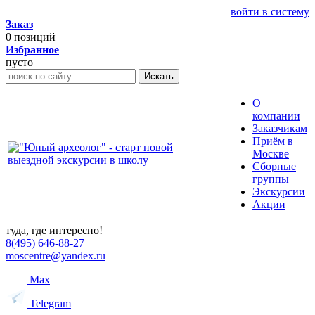
войти в систему
Заказ
0
позиций
Избранное
пусто
Искать
О
компании
Заказчикам
Приём в
Москве
Сборные
группы
Экскурсии
Акции
туда, где интересно!
8(495) 646-88-27
moscentre@yandex.ru
Max
Telegram