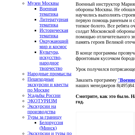
Музеи Москвы
Военный инструктор Мария 
Военная
обороны Москвы. Не обошлос
тематика
научились выполнять строев
Литературная
первую помощь раненым и ск
тематика
топкое болото. Все ребята 
Историческая
солдат Московской обороны.
тематика
помощью отличительного зн
Окружающий
память героев Великой оте
мир и космос
Культура,
В конце программы прозвуча
искусство,
фронтовым кусочком бородин
народное
творчество
Урок получился потрясающ
Народные промыслы
Пешеходные
Заказать программу
"
Военно
экскурсии и квесты
наших менеджеров 8(495)841
по Москве
Усадьбы России
Смотрите, как это было. Н
ЭКОТУРИЗМ
год.
Экскурсии на
производства
Туры за границу
Белоруссия
(Минск)
Экскурсии и туры по