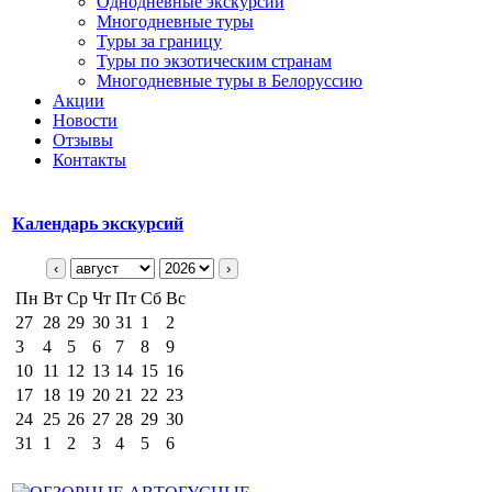
Однодневные экскурсии
Многодневные туры
Туры за границу
Туры по экзотическим странам
Многодневные туры в Белоруссию
Акции
Новости
Отзывы
Контакты
Календарь экскурсий
‹
›
Пн
Вт
Ср
Чт
Пт
Сб
Вс
27
28
29
30
31
1
2
3
4
5
6
7
8
9
10
11
12
13
14
15
16
17
18
19
20
21
22
23
24
25
26
27
28
29
30
31
1
2
3
4
5
6