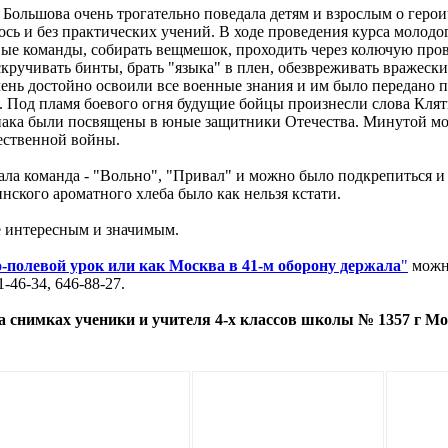
Большова очень трогательно поведала детям и взрослым о герои
ь и без практических учений. В ходе проведения курса молодо
ые команды, собирать вещмешок, проходить через колючую пров
ручивать бинты, брать "языка" в плен, обезвреживать вражески
очень достойно освоили все военные знания и им было передано п
 Под пламя боевого огня будущие бойцы произнесли слова Клят
ака были посвящены в юные защитники Отечества. Минутой мо
чественной войны.
ла команда - "Вольно", "Привал" и можно было подкрепиться и
ского ароматного хлеба было как нельзя кстати.
е интересным и значимым.
-полевой урок или как Москва в 41-м оборону держала
"
можн
-46-34, 646-88-27.
а снимках ученики и учителя 4-х классов школы № 1357 г Мо