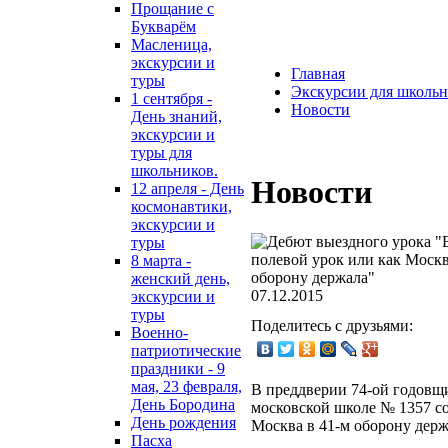
Прощание с
Букварём
Масленица,
экскурсии и
Главная
туры
Экскурсии для школьн
1 сентября -
Новости
День знаний,
экскурсии и
туры для
школьников.
Новости
12 апреля - День
космонавтики,
экскурсии и
туры
8 марта -
женский день,
07.12.2015
экскурсии и
туры
Поделитесь с друзьями:
Военно-
патриотические
праздники - 9
мая, 23 февраля,
В преддверии 74-ой годовщи
День Бородина
московской школе № 1357 с
День рождения
Москва в 41-м оборону дер
Пасха