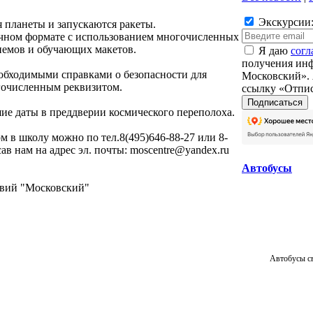
Экскурсии:
я планеты и запускаются ракеты.
чном формате с использованием многочисленных
емов и обучающих макетов.
Я даю
согл
получения инф
обходимыми справками о безопасности для
Московский». 
гочисленным реквизитом.
ссылку «Отпис
ие даты в преддверии космического переполоха.
м в школу можно по тел.8(495)646-88-27 или 8-
сав нам на адрес эл. почты: moscentre@yandex.ru
Автобусы
твий "Московский"
Автобусы с