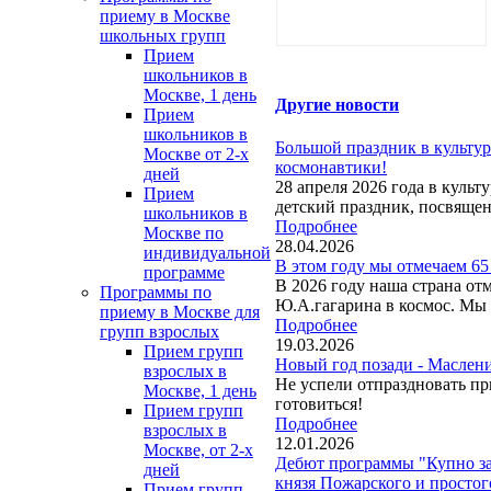
приему в Москве
школьных групп
Прием
школьников в
Москве, 1 день
Другие новости
Прием
школьников в
Большой праздник в культ
Москве от 2-х
космонавтики!
дней
28 апреля 2026 года в кул
Прием
детский праздник, посвящен
школьников в
Подробнее
Москве по
28.04.2026
индивидуальной
В этом году мы отмечаем 65
программе
В 2026 году наша страна от
Программы по
Ю.А.гагарина в космос. Мы
приему в Москве для
Подробнее
групп взрослых
19.03.2026
Прием групп
Новый год позади - Маслен
взрослых в
Не успели отпраздновать пр
Москве, 1 день
готовиться!
Прием групп
Подробнее
взрослых в
12.01.2026
Москве, от 2-х
Дебют программы "Купно за
дней
князя Пожарского и просто
Прием групп