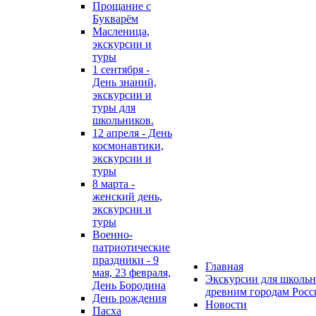
Прощание с
Букварём
Масленица,
экскурсии и
туры
1 сентября -
День знаний,
экскурсии и
туры для
школьников.
12 апреля - День
космонавтики,
экскурсии и
туры
8 марта -
женский день,
экскурсии и
туры
Военно-
патриотические
праздники - 9
Главная
мая, 23 февраля,
Экскурсии для школьн
День Бородина
древним городам Росс
День рождения
Новости
Пасха