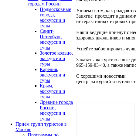
городам России
Подмосковные
Узнаем о том, как рождаютс
города,
Занятие проходит в динами
экскурсии и
интерактивных игровых при
туры
Санкт-
Наши ведущие приедут с не
Петербург,
здоровья школьников и мно
экскурсии и
туры
Успейте забронировать лучш
Золотое кольцо,
экскурсии и
Заказать экскурсию с выездо
туры
965-159-83-40, а также напи
Карелия,
экскурсии и
С хорошими новостями
туры
центр экскурсий и путешес
Крым,
экскурсии и
туры
Древние города
России,
экскурсии и
туры
Приём групп туристов в
Москве
Программы по