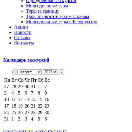
Однодневные экскурсии
Многодневные туры
Туры за границу
Туры по экзотическим странам
Многодневные туры в Белоруссию
Акции
Новости
Отзывы
Контакты
Календарь экскурсий
‹
›
Пн
Вт
Ср
Чт
Пт
Сб
Вс
27
28
29
30
31
1
2
3
4
5
6
7
8
9
10
11
12
13
14
15
16
17
18
19
20
21
22
23
24
25
26
27
28
29
30
31
1
2
3
4
5
6