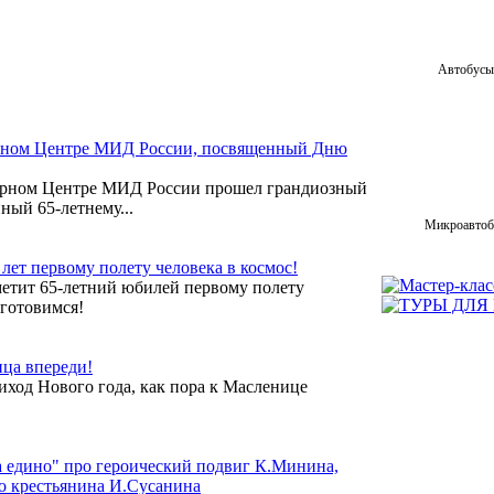
Автобусы 
урном Центре МИД России, посвященный Дню
ьтурном Центре МИД России прошел грандиозный
ный 65-летнему...
Микроавтобу
 лет первому полету человека в космос!
метит 65-летний юбилей первому полету
 готовимся!
ица впереди!
иход Нового года, как пора к Масленице
 едино" про героический подвиг К.Минина,
го крестьянина И.Сусанина