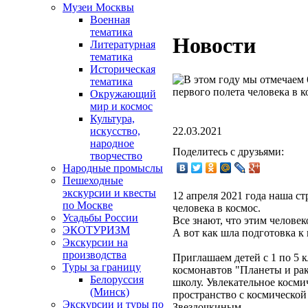
Музеи Москвы
Военная
тематика
Новости
Литературная
тематика
Историческая
тематика
Окружающий
мир и космос
Культура,
22.03.2021
искусство,
народное
Поделитесь с друзьями:
творчество
Народные промыслы
Пешеходные
экскурсии и квесты
12 апреля 2021 года наша ст
по Москве
человека в космос.
Усадьбы России
Все знают, что этим челове
ЭКОТУРИЗМ
А вот как шла подготовка к 
Экскурсии на
производства
Приглашаем детей с 1 по 5 
Туры за границу
космонавтов "Планеты и рак
Белоруссия
школу. Увлекательное косми
(Минск)
пространство с космической
Экскурсии и туры по
Звездочкиным.