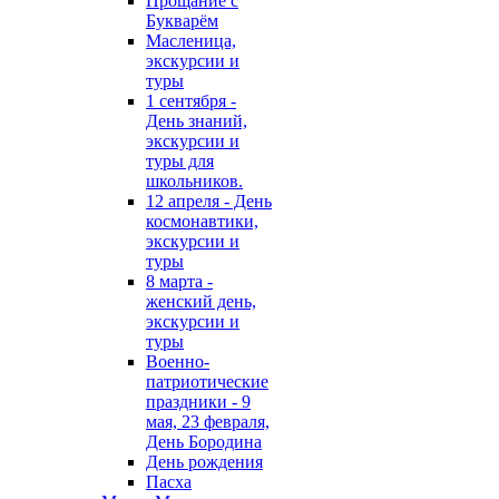
Прощание с
Букварём
Масленица,
экскурсии и
туры
1 сентября -
День знаний,
экскурсии и
туры для
школьников.
12 апреля - День
космонавтики,
экскурсии и
туры
8 марта -
женский день,
экскурсии и
туры
Военно-
патриотические
праздники - 9
мая, 23 февраля,
День Бородина
День рождения
Пасха