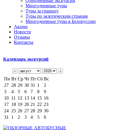
Однодневные экскурсии
Многодневные туры
Туры за границу
Туры по экзотическим странам
Многодневные туры в Белоруссию
Акции
Новости
Отзывы
Контакты
Календарь экскурсий
‹
›
Пн
Вт
Ср
Чт
Пт
Сб
Вс
27
28
29
30
31
1
2
3
4
5
6
7
8
9
10
11
12
13
14
15
16
17
18
19
20
21
22
23
24
25
26
27
28
29
30
31
1
2
3
4
5
6