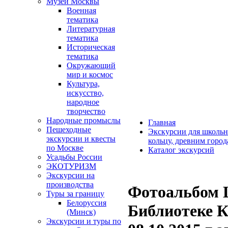
Музеи Москвы
Военная
тематика
Литературная
тематика
Историческая
тематика
Окружающий
мир и космос
Культура,
искусство,
народное
творчество
Народные промыслы
Главная
Пешеходные
Экскурсии для школьн
экскурсии и квесты
кольцу, древним горо
по Москве
Каталог экскурсий
Усадьбы России
ЭКОТУРИЗМ
Экскурсии на
производства
Фотоальбом 
Туры за границу
Белоруссия
Библиотеке К
(Минск)
Экскурсии и туры по