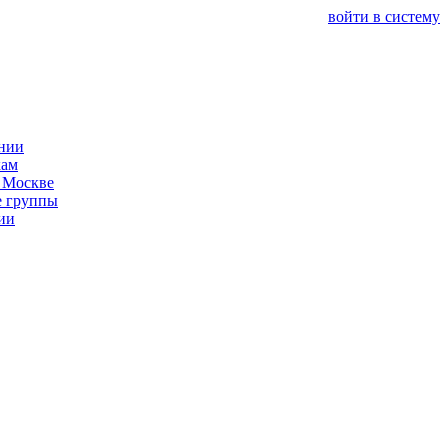
войти в систему
нии
кам
 Москве
 группы
ии