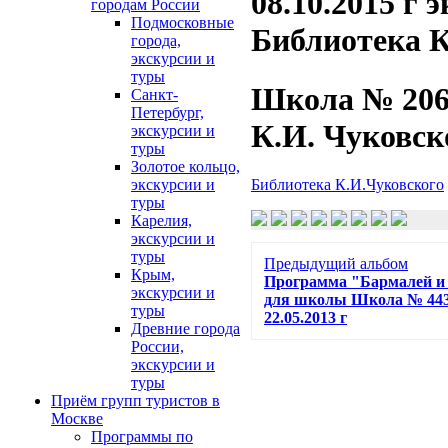
08.10.2015 г 
городам России
Подмосковные
Библиотека К
города,
экскурсии и
туры
Школа № 206
Санкт-
Петербург,
К.И. Чуковско
экскурсии и
туры
Золотое кольцо,
экскурсии и
Библиотека К.И.Чуковского
туры
Карелия,
экскурсии и
туры
Предыдущий альбом
Крым,
Программа "Бармалей и
экскурсии и
для школы Школа № 443
туры
22.05.2013 г
Древние города
России,
экскурсии и
туры
Приём групп туристов в
Москве
Программы по