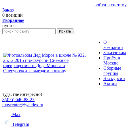
войти в систему
Заказ
0
позиций
Избранное
пусто
Искать
О
компании
Заказчикам
Приём в
Москве
Сборные
группы
Экскурсии
Акции
туда, где интересно!
8(495) 646-88-27
moscentre@yandex.ru
Max
Telegram