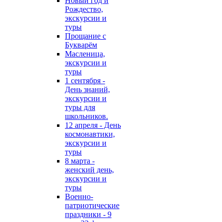
Новый год и
Рождество,
экскурсии и
туры
Прощание с
Букварём
Масленица,
экскурсии и
туры
1 сентября -
День знаний,
экскурсии и
туры для
школьников.
12 апреля - День
космонавтики,
экскурсии и
туры
8 марта -
женский день,
экскурсии и
туры
Военно-
патриотические
праздники - 9