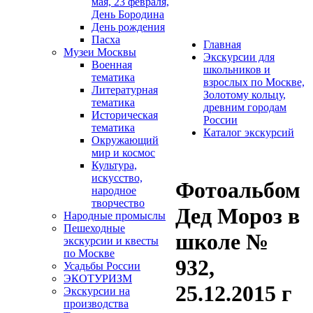
мая, 23 февраля,
День Бородина
День рождения
Пасха
Главная
Музеи Москвы
Экскурсии для
Военная
школьников и
тематика
взрослых по Москве,
Литературная
Золотому кольцу,
тематика
древним городам
Историческая
России
тематика
Каталог экскурсий
Окружающий
мир и космос
Культура,
искусство,
Фотоальбом
народное
творчество
Дед Мороз в
Народные промыслы
Пешеходные
школе №
экскурсии и квесты
по Москве
932,
Усадьбы России
ЭКОТУРИЗМ
25.12.2015 г
Экскурсии на
производства