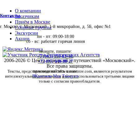
О компании
Контакты
Заказчикам
Приём в Москве
г. Москва, г. Московский, 1-й микрорайон, д. 5Б, офис №1
Сборные группы
Экскурсии
пн - пт: 09:00-18:00
Акции
сб - вс: работает горячая линия
звоните, пишите:
+7 (965) 159-83-40
,
2006-2026 © Центр экскурсий и путешествий «Московский».
+7 (495) 646-88-27
Все права защищены.
Тексты, представленные на сайте moscentre.com, являются результатом
присоединяйтесь к нам:
интеллектуальной деятельности и могут использоваться третьими лицами
ВКонтакте
Max
Telegram
только с согласия правообладателя.