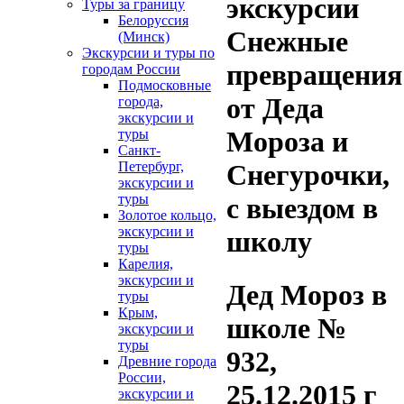
экскурсии
Туры за границу
Белоруссия
Снежные
(Минск)
Экскурсии и туры по
превращения
городам России
Подмосковные
от Деда
города,
экскурсии и
Мороза и
туры
Санкт-
Петербург,
Снегурочки,
экскурсии и
туры
с выездом в
Золотое кольцо,
экскурсии и
школу
туры
Карелия,
экскурсии и
Дед Мороз в
туры
Крым,
школе №
экскурсии и
туры
932,
Древние города
России,
25.12.2015 г
экскурсии и