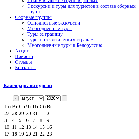
Прием в Москве групп взрослых
Экскурсии и туры для туристов в составе сборных
групп
Сборные группы
Однодневные экскурсии
Многодневные туры
Туры за границу
Туры по экзотическим странам
Многодневные туры в Белоруссию
Акции
Новости
Отзывы
Контакты
Календарь экскурсий
‹
›
Пн
Вт
Ср
Чт
Пт
Сб
Вс
27
28
29
30
31
1
2
3
4
5
6
7
8
9
10
11
12
13
14
15
16
17
18
19
20
21
22
23