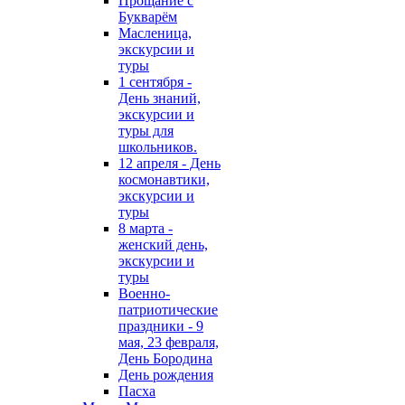
Прощание с
Букварём
Масленица,
экскурсии и
туры
1 сентября -
День знаний,
экскурсии и
туры для
школьников.
12 апреля - День
космонавтики,
экскурсии и
туры
8 марта -
женский день,
экскурсии и
туры
Военно-
патриотические
праздники - 9
мая, 23 февраля,
День Бородина
День рождения
Пасха