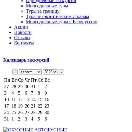
Однодневные экскурсии
Многодневные туры
Туры за границу
Туры по экзотическим странам
Многодневные туры в Белоруссию
Акции
Новости
Отзывы
Контакты
Календарь экскурсий
‹
›
Пн
Вт
Ср
Чт
Пт
Сб
Вс
27
28
29
30
31
1
2
3
4
5
6
7
8
9
10
11
12
13
14
15
16
17
18
19
20
21
22
23
24
25
26
27
28
29
30
31
1
2
3
4
5
6