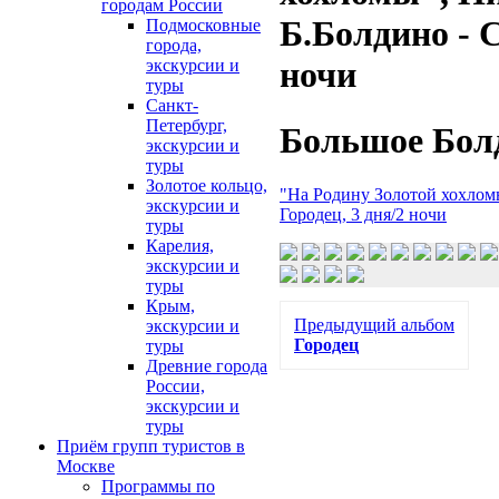
городам России
Б.Болдино - С
Подмосковные
города,
ночи
экскурсии и
туры
Санкт-
Петербург,
Большое Болд
экскурсии и
туры
Золотое кольцо,
"На Родину Золотой хохлом
экскурсии и
Городец, 3 дня/2 ночи
туры
Карелия,
экскурсии и
туры
Крым,
Предыдущий альбом
экскурсии и
Городец
туры
Древние города
России,
экскурсии и
туры
Приём групп туристов в
Москве
Программы по