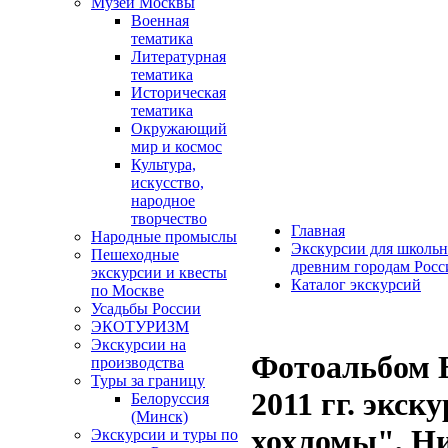
Музеи Москвы
Военная
тематика
Литературная
тематика
Историческая
тематика
Окружающий
мир и космос
Культура,
искусство,
народное
творчество
Главная
Народные промыслы
Экскурсии для школьн
Пешеходные
древним городам Росс
экскурсии и квесты
Каталог экскурсий
по Москве
Усадьбы России
ЭКОТУРИЗМ
Экскурсии на
Фотоальбом Б
производства
Туры за границу
2011 гг. экс
Белоруссия
(Минск)
хохломы", Ни
Экскурсии и туры по