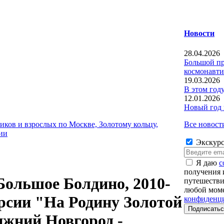
Новости
28.04.2026
Большой пр
космонавти
19.03.2026
В этом год
12.01.2026
Новый год 
Все новост
иков и взрослых по Москве, Золотому кольцу,
ии
Экскурс
Я даю
с
получения 
ольшое Болдино, 2010-
путешестви
любой моме
курсии "На Родину Золотой
конфиденц
жний Новгород -