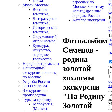
Пасха
взрослых по
к
Музеи Москвы
Москве, Золотому
Р
Военная
кольцу, древним
к
тематика
городам России
1
Литературная
Каталог экскурсий
В
тематика
л
Историческая
в
тематика
1
Окружающий
Фотоальбом
Н
мир и космос
М
Культура,
Семенов -
искусство,
В
народное
родина
творчество
Народные промыслы
золотой
с
Пешеходные
экскурсии и квесты
хохломы
по Москве
о
Усадьбы России
экскурсии
э
ЭКОТУРИЗМ
п
Экскурсии на
"На Родину
р
производства
э
Туры за границу
Золотой
М
Белоруссия
п
(Минск)