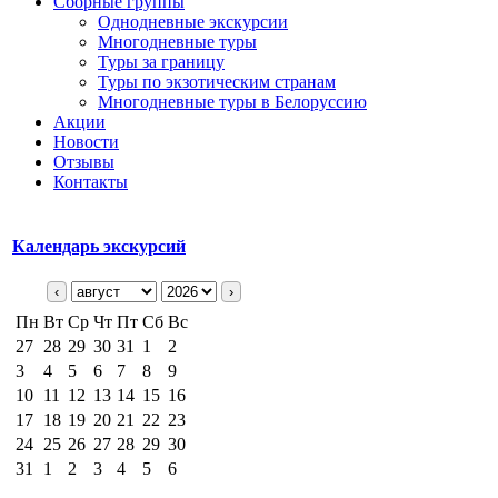
Сборные группы
Однодневные экскурсии
Многодневные туры
Туры за границу
Туры по экзотическим странам
Многодневные туры в Белоруссию
Акции
Новости
Отзывы
Контакты
Календарь экскурсий
‹
›
Пн
Вт
Ср
Чт
Пт
Сб
Вс
27
28
29
30
31
1
2
3
4
5
6
7
8
9
10
11
12
13
14
15
16
17
18
19
20
21
22
23
24
25
26
27
28
29
30
31
1
2
3
4
5
6