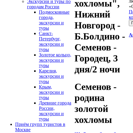
хохломы",
л
Экскурсии и туры по
«
городам России
Нижний
П
Подмосковные
к
города,
Новгород -
экскурсии и
туры
Санкт-
Б.Болдино -
А
Петербург,
экскурсии и
Семенов -
туры
Золотое кольцо,
Городец, 3
экскурсии и
туры
дня/2 ночи
Карелия,
экскурсии и
туры
Семенов -
Крым,
экскурсии и
родина
туры
Древние города
золотой
России,
экскурсии и
хохломы
туры
Приём групп туристов в
Москве