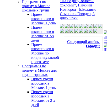
"На Родину Золотой
Программы по
хохломы", Нижний
приему в Москве
Новгород - Б.Болдино -
школьных групп
Семенов - Городец, 3
Прием
дня/2 ночи
школьников в
Москве, 1 день
Прием
школьников в
Москве от 2-х
дней
Следующий альбом
Прием
Городец
школьников в
Москве по
индивидуальной
программе
Программы по
приему в Москве для
групп взрослых
Прием групп
взрослых в
Москве, 1 день
Прием групп
взрослых в
Москве, от 2-х
дней