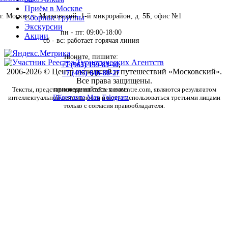
Приём в Москве
г. Москва, г. Московский, 1-й микрорайон, д. 5Б, офис №1
Сборные группы
Экскурсии
пн - пт: 09:00-18:00
Акции
сб - вс: работает горячая линия
звоните, пишите:
+7 (965) 159-83-40
,
2006-2026 © Центр экскурсий и путешествий «Московский».
+7 (495) 646-88-27
Все права защищены.
Тексты, представленные на сайте moscentre.com, являются результатом
присоединяйтесь к нам:
интеллектуальной деятельности и могут использоваться третьими лицами
ВКонтакте
Max
Telegram
только с согласия правообладателя.