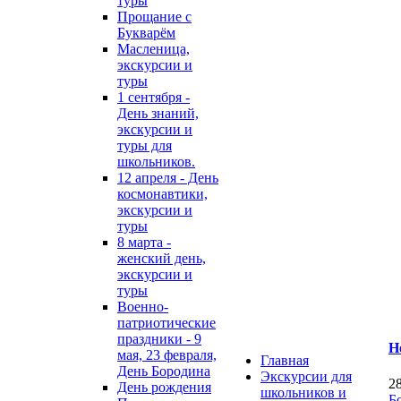
туры
Прощание с
Букварём
Масленица,
экскурсии и
туры
1 сентября -
День знаний,
экскурсии и
туры для
школьников.
12 апреля - День
космонавтики,
экскурсии и
туры
8 марта -
женский день,
экскурсии и
туры
Военно-
патриотические
праздники - 9
Н
мая, 23 февраля,
Главная
День Бородина
Экскурсии для
2
День рождения
школьников и
Б