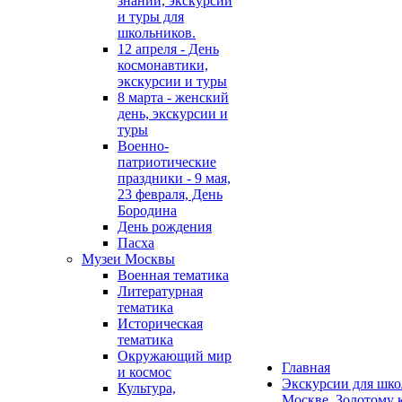
знаний, экскурсии
и туры для
школьников.
12 апреля - День
космонавтики,
экскурсии и туры
8 марта - женский
день, экскурсии и
туры
Военно-
патриотические
праздники - 9 мая,
23 февраля, День
Бородина
День рождения
Пасха
Музеи Москвы
Военная тематика
Литературная
тематика
Историческая
тематика
Окружающий мир
Главная
и космос
Экскурсии для шко
Культура,
Москве, Золотому 