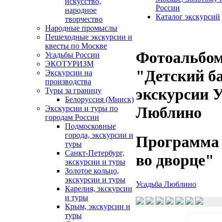
искусство,
России
народное
Каталог экскурсий
творчество
Народные промыслы
Пешеходные экскурсии и
квесты по Москве
Фотоальбо
Усадьбы России
ЭКОТУРИЗМ
"Детский ба
Экскурсии на
производства
экскурсии 
Туры за границу
Белоруссия (Минск)
Люблино
Экскурсии и туры по
городам России
Подмосковные
города, экскурсии и
Программа 
туры
Санкт-Петербург,
во дворце"
экскурсии и туры
Золотое кольцо,
экскурсии и туры
Усадьба Люблино
Карелия, экскурсии
и туры
Крым, экскурсии и
туры