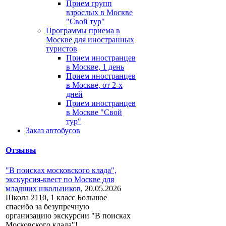
Прием групп
взрослых в Москве
"Свой тур"
Программы приема в
Москве для иностранных
туристов
Прием иностранцев
в Москве, 1 день
Прием иностранцев
в Москве, от 2-х
дней
Прием иностранцев
в Москве "Свой
тур"
Заказ автобусов
Отзывы
"В поисках московского клада",
экскурсия-квест по Москве для
младших школьников
,
20.05.2026
Школа 2110, 1 класс Большое
спасибо за безупречную
организацию экскурсии "В поисках
Московского клада"!...