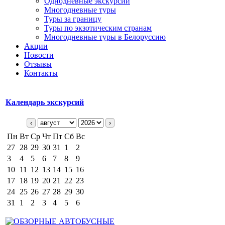
Однодневные экскурсии
Многодневные туры
Туры за границу
Туры по экзотическим странам
Многодневные туры в Белоруссию
Акции
Новости
Отзывы
Контакты
Календарь экскурсий
‹
›
Пн
Вт
Ср
Чт
Пт
Сб
Вс
27
28
29
30
31
1
2
3
4
5
6
7
8
9
10
11
12
13
14
15
16
17
18
19
20
21
22
23
24
25
26
27
28
29
30
31
1
2
3
4
5
6