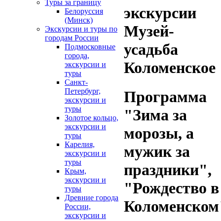
Туры за границу
экскурсии
Белоруссия
(Минск)
Музей-
Экскурсии и туры по
городам России
усадьба
Подмосковные
города,
Коломенское
экскурсии и
туры
Санкт-
Петербург,
Программа
экскурсии и
туры
"Зима за
Золотое кольцо,
экскурсии и
морозы, а
туры
Карелия,
мужик за
экскурсии и
туры
праздники",
Крым,
экскурсии и
"Рождество в
туры
Древние города
Коломенском
России,
экскурсии и