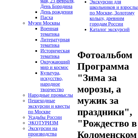
мая, 23 февраля,
Экскурсии для
День Бородина
школьников и взрослы
День рождения
по Москве, Золотому
Пасха
кольцу, древним
Музеи Москвы
городам России
Военная
Каталог экскурсий
тематика
Литературная
тематика
Историческая
Фотоальбом
тематика
Окружающий
Программа
мир и космос
Культура,
"Зима за
искусство,
народное
морозы, а
творчество
Народные промыслы
мужик за
Пешеходные
экскурсии и квесты
праздники",
по Москве
Усадьбы России
"Рождество в
ЭКОТУРИЗМ
Экскурсии на
Коломенском
производства