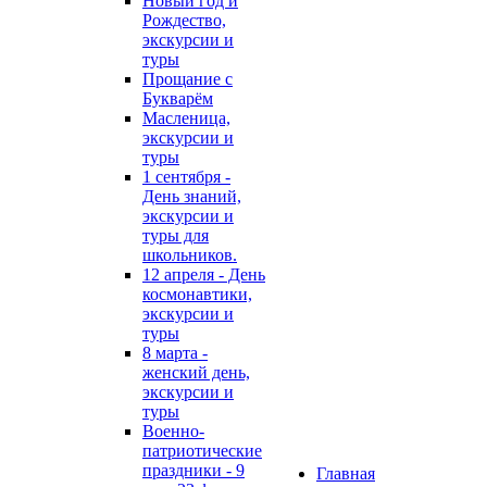
Новый год и
Рождество,
экскурсии и
туры
Прощание с
Букварём
Масленица,
экскурсии и
туры
1 сентября -
День знаний,
экскурсии и
туры для
школьников.
12 апреля - День
космонавтики,
экскурсии и
туры
8 марта -
женский день,
экскурсии и
туры
Военно-
патриотические
праздники - 9
Главная