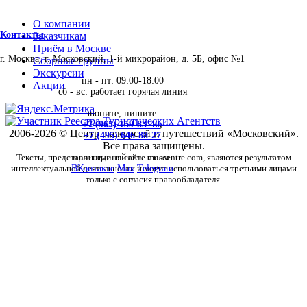
О компании
Контакты
Заказчикам
Приём в Москве
г. Москва, г. Московский, 1-й микрорайон, д. 5Б, офис №1
Сборные группы
Экскурсии
пн - пт: 09:00-18:00
Акции
сб - вс: работает горячая линия
звоните, пишите:
+7 (965) 159-83-40
,
2006-2026 © Центр экскурсий и путешествий «Московский».
+7 (495) 646-88-27
Все права защищены.
Тексты, представленные на сайте moscentre.com, являются результатом
присоединяйтесь к нам:
интеллектуальной деятельности и могут использоваться третьими лицами
ВКонтакте
Max
Telegram
только с согласия правообладателя.