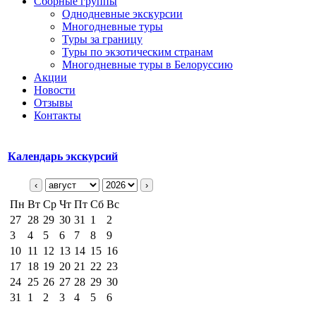
Сборные группы
Однодневные экскурсии
Многодневные туры
Туры за границу
Туры по экзотическим странам
Многодневные туры в Белоруссию
Акции
Новости
Отзывы
Контакты
Календарь экскурсий
‹
›
Пн
Вт
Ср
Чт
Пт
Сб
Вс
27
28
29
30
31
1
2
3
4
5
6
7
8
9
10
11
12
13
14
15
16
17
18
19
20
21
22
23
24
25
26
27
28
29
30
31
1
2
3
4
5
6