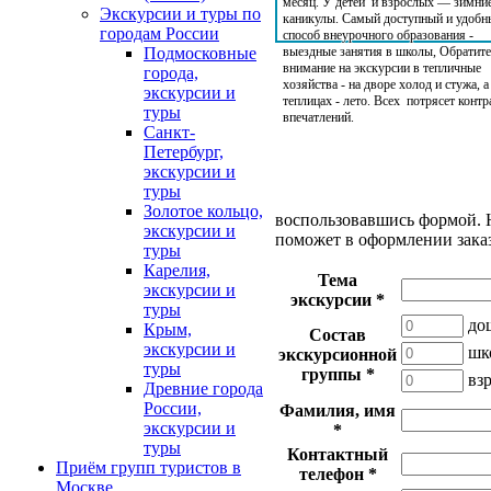
месяц. У детей и взрослых — зимни
Экскурсии и туры по
каникулы. Самый доступный и удобн
городам России
способ внеурочного образования -
выездные занятия в школы, Обратите
Подмосковные
внимание на экскурсии в тепличные
города,
хозяйства - на дворе холод и стужа, а
экскурсии и
теплицах - лето. Всех потрясет контр
туры
впечатлений.
Санкт-
Петербург,
экскурсии и
туры
Золотое кольцо,
воспользовавшись формой. 
экскурсии и
поможет в оформлении зака
туры
Карелия,
Тема
экскурсии и
экскурсии
*
туры
до
Крым,
Состав
экскурсии и
шк
экскурсионной
туры
группы
*
вз
Древние города
России,
Фамилия, имя
экскурсии и
*
туры
Контактный
Приём групп туристов в
телефон
*
Москве