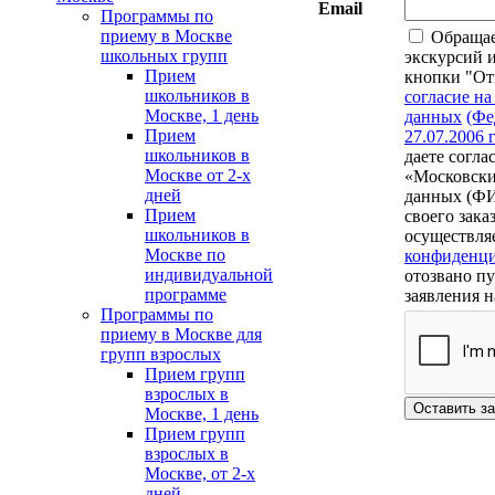
Email
Программы по
приему в Москве
Обращаем
школьных групп
экскурсий 
Прием
кнопки "Отп
школьников в
согласие н
Москве, 1 день
данных
(Фе
Прием
27.07.2006 
школьников в
даете согл
Москве от 2-х
«Московски
дней
данных (ФИО
Прием
своего зака
школьников в
осуществляе
Москве по
конфиденци
индивидуальной
отозвано п
программе
заявления н
Программы по
приему в Москве для
групп взрослых
Прием групп
взрослых в
Оставить з
Москве, 1 день
Прием групп
взрослых в
Москве, от 2-х
дней