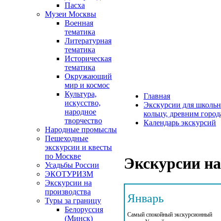
Пасха
Музеи Москвы
Военная
тематика
Литературная
тематика
Историческая
тематика
Окружающий
мир и космос
Культура,
Главная
искусство,
Экскурсии для школьн
народное
кольцу, древним горо
творчество
Календарь экскурсий
Народные промыслы
Пешеходные
экскурсии и квесты
по Москве
Экскурсии на
Усадьбы России
ЭКОТУРИЗМ
Экскурсии на
производства
Январь
Туры за границу
Белоруссия
Самый спокойный экскурсионный
(Минск)